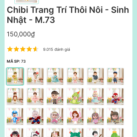
Chibi Trang Trí Thôi Nôi - Sinh
Nhật - M.73
150,000₫
9.015 đánh giá
MÃ SP:
73