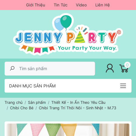
Giới Thiệu
Tin Tức
Video
Liên Hệ
lose menu
0
DANH MỤC SẢN PHẨM
Trang chủ
Sản phẩm
Thiết Kế - In Ấn Theo Yêu Cầu
Chibi Cho Bé
Chibi Trang Trí Thôi Nôi - Sinh Nhật - M.73