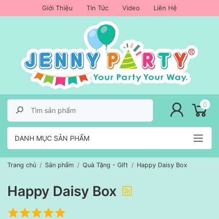
Giới Thiệu
Tin Tức
Video
Liên Hệ
lose menu
0
DANH MỤC SẢN PHẨM
Trang chủ
Sản phẩm
Quà Tặng - Gift
Happy Daisy Box
Happy Daisy Box