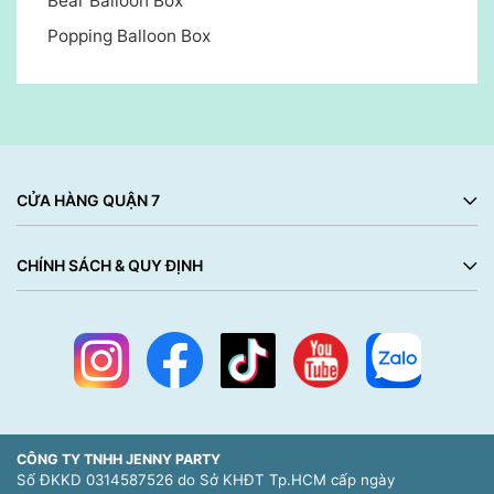
Bear Balloon Box
Popping Balloon Box
CỬA HÀNG QUẬN 7
CHÍNH SÁCH & QUY ĐỊNH
CÔNG TY TNHH JENNY PARTY
Số ĐKKD 0314587526 do Sở KHĐT Tp.HCM cấp ngày