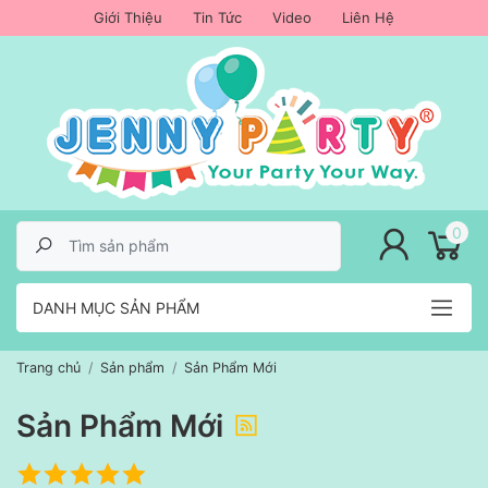
Giới Thiệu
Tin Tức
Video
Liên Hệ
lose menu
0
DANH MỤC SẢN PHẨM
Trang chủ
Sản phẩm
Sản Phẩm Mới
Sản Phẩm Mới