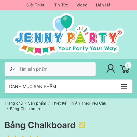
Giới Thiệu
Tin Tức
Video
Liên Hệ
lose menu
0
DANH MỤC SẢN PHẨM
Trang chủ
Sản phẩm
Thiết Kế - In Ấn Theo Yêu Cầu
Bảng Chalkboard
Bảng Chalkboard