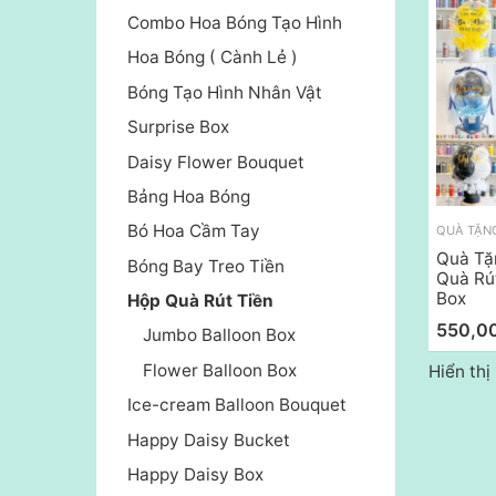
Combo Hoa Bóng Tạo Hình
Hoa Bóng ( Cành Lẻ )
Bóng Tạo Hình Nhân Vật
Surprise Box
Daisy Flower Bouquet
Bảng Hoa Bóng
Bó Hoa Cầm Tay
QUÀ TẶNG
Quà Tặ
Bóng Bay Treo Tiền
Quà Rút
Box
Hộp Quà Rút Tiền
550,0
Jumbo Balloon Box
Flower Balloon Box
Hiển thị
Ice-cream Balloon Bouquet
Happy Daisy Bucket
Happy Daisy Box