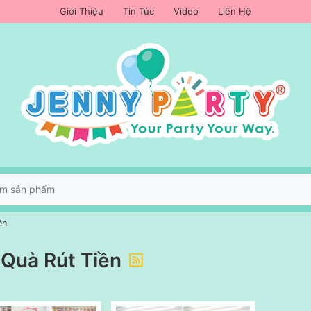
Giới Thiệu
Tin Tức
Video
Liên Hệ
ền
Quà Rút Tiền