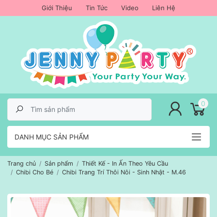
Giới Thiệu
Tin Tức
Video
Liên Hệ
lose menu
0
DANH MỤC SẢN PHẨM
Trang chủ
Sản phẩm
Thiết Kế - In Ấn Theo Yêu Cầu
Chibi Cho Bé
Chibi Trang Trí Thôi Nôi - Sinh Nhật - M.46