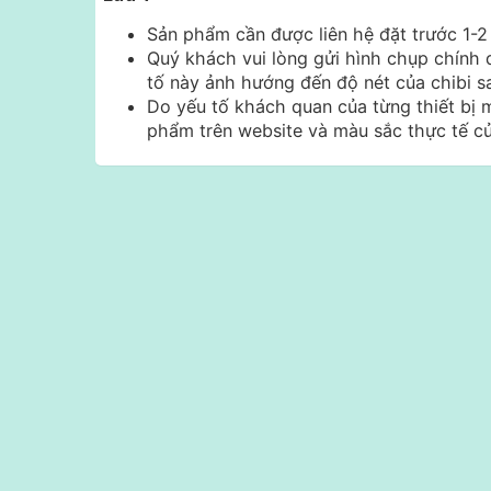
Sản phẩm cần được liên hệ đặt trước 1-
Quý khách vui lòng gửi hình chụp chính 
tố này ảnh hướng đến độ nét của chibi sa
Do yếu tố khách quan của từng thiết bị m
phẩm trên website và màu sắc thực tế 