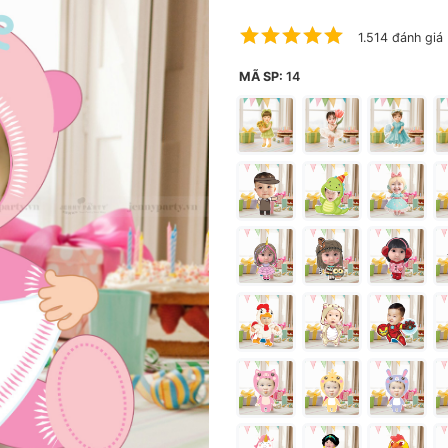
1.514 đánh giá
MÃ SP:
14