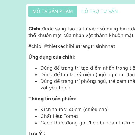
MÔ TẢ SẢN PHẨM
HỖ TRỢ TƯ VẤN
Chibi
được sáng tạo ra từ việc sử dụng hình d
thế khuôn mặt của nhân vật thành khuôn mặt 
#chibi #thietkechibi #trangtrisinhnhat
Ứng dụng của chibi:
Dùng để trang trí tạo điểm nhấn trong tiệ
Dùng để lưu lại kỷ niệm (ngộ nghĩnh, đáng
Dùng để trang trí phòng ngủ, trẻ cảm th
vật yêu thích
Thông tin sản phẩm:
Kích thước: 40cm (chiều cao)
Chất liệu: Fomex
Cách thức đóng gói: 1 chibi hoàn thiện 
Lưu Ý :