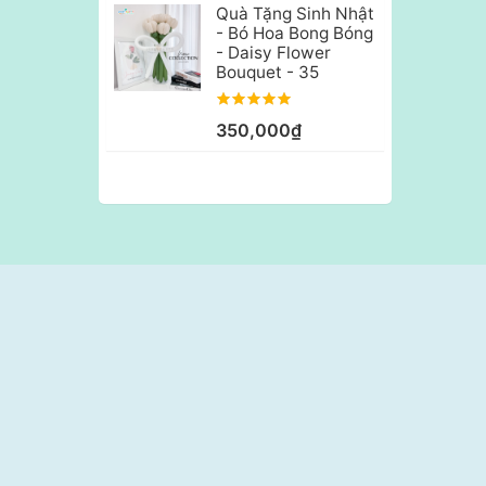
Quà Tặng Sinh Nhật
- Bó Hoa Bong Bóng
- Daisy Flower
Bouquet - 35
350,000₫