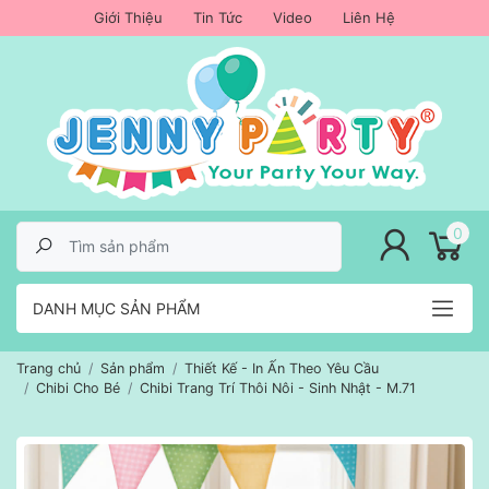
Giới Thiệu
Tin Tức
Video
Liên Hệ
lose menu
0
DANH MỤC SẢN PHẨM
Trang chủ
Sản phẩm
Thiết Kế - In Ấn Theo Yêu Cầu
Chibi Cho Bé
Chibi Trang Trí Thôi Nôi - Sinh Nhật - M.71