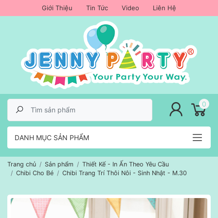
Giới Thiệu
Tin Tức
Video
Liên Hệ
lose menu
0
DANH MỤC SẢN PHẨM
Trang chủ
Sản phẩm
Thiết Kế - In Ấn Theo Yêu Cầu
Chibi Cho Bé
Chibi Trang Trí Thôi Nôi - Sinh Nhật - M.30