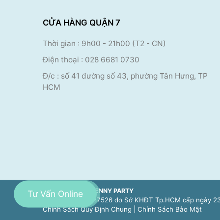
CỬA HÀNG QUẬN 7
Thời gian : 9h00
- 21h00 (T2 - CN)
Điện thoại
:
028 6681 0730
Đ/c : số 41 đường số 43, phường Tân Hưng, TP
HCM
CÔNG TY TNHH JENNY PARTY
Tư Vấn Online
Số ĐKKD 0314587526 do Sở KHĐT Tp.HCM cấp ngày 23
Chính Sách Quy Định Chung
|
Chính Sách Bảo Mật