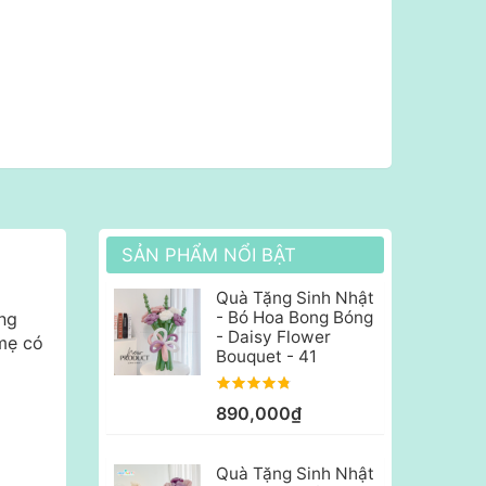
SẢN PHẨM NỔI BẬT
Quà Tặng Sinh Nhật
- Bó Hoa Bong Bóng
ằng
- Daisy Flower
mẹ có
Bouquet - 41
890,000₫
Quà Tặng Sinh Nhật