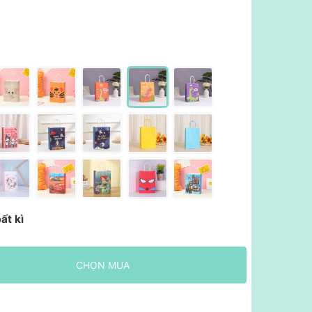
ất kì
CHỌN MUA