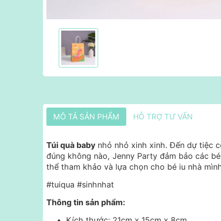
MÔ TẢ SẢN PHẨM
HỖ TRỢ TƯ VẤN
Túi quà baby
nhỏ nhỏ xinh xinh. Đến dự tiệc 
đúng không nào, Jenny Party đảm bảo các bé s
thể tham khảo và lựa chọn cho bé iu nhà mìn
#tuiqua #sinhnhat
Thông tin sản phẩm:
Kích thước: 21cm x 15cm x 8cm