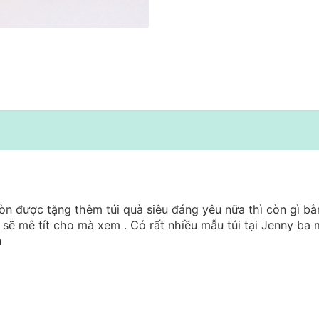
còn được tặng thêm túi quà siêu đáng yêu nữa thì còn gì b
ẽ mê tít cho mà xem . Có rất nhiều mẫu túi tại Jenny ba 
h