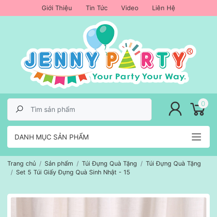
Giới Thiệu
Tin Tức
Video
Liên Hệ
lose menu
0
DANH MỤC SẢN PHẨM
Trang chủ
Sản phẩm
Túi Đựng Quà Tặng
Túi Đựng Quà Tặng
Set 5 Túi Giấy Đựng Quà Sinh Nhật - 15