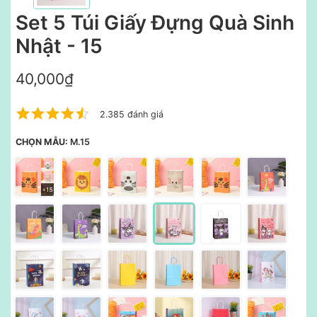
Set 5 Túi Giấy Đựng Quà Sinh
Nhật - 15
40,000₫
2.385 đánh giá
CHỌN MẪU:
M.15