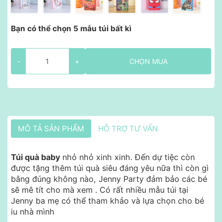
Bạn có thể chọn 5 mẫu túi bất kì
-
+
CHỌN MUA
MÔ TẢ SẢN PHẨM
HỖ TRỢ TƯ VẤN
Túi quà baby
nhỏ nhỏ xinh xinh. Đến dự tiệc còn
được tặng thêm túi quà siêu đáng yêu nữa thì còn gì
bằng đúng không nào, Jenny Party đảm bảo các bé
sẽ mê tít cho mà xem . Có rất nhiều mẫu túi tại
Jenny ba mẹ có thể tham khảo và lựa chọn cho bé
iu nhà mình