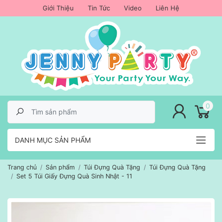
Giới Thiệu
Tin Tức
Video
Liên Hệ
lose menu
0
DANH MỤC SẢN PHẨM
Trang chủ
Sản phẩm
Túi Đựng Quà Tặng
Túi Đựng Quà Tặng
Set 5 Túi Giấy Đựng Quà Sinh Nhật - 11