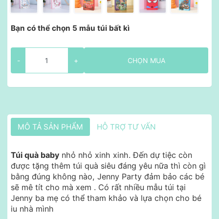
Bạn có thể chọn 5 mẫu túi bất kì
-
+
CHỌN MUA
MÔ TẢ SẢN PHẨM
HỖ TRỢ TƯ VẤN
Túi quà baby
nhỏ nhỏ xinh xinh. Đến dự tiệc còn
được tặng thêm túi quà siêu đáng yêu nữa thì còn gì
bằng đúng không nào, Jenny Party đảm bảo các bé
sẽ mê tít cho mà xem . Có rất nhiều mẫu túi tại
Jenny ba mẹ có thể tham khảo và lựa chọn cho bé
iu nhà mình