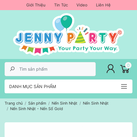
Giới Thiệu
Tin Tức
Video
Liên Hệ
lose menu
0
DANH MỤC SẢN PHẨM
Trang chủ
Sản phẩm
Nến Sinh Nhật
Nến Sinh Nhật
Nến Sinh Nhật - Nến Số Gold