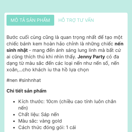
MÔ TẢ SẢN PHẨM
HỖ TRỢ TƯ VẤN
Bước cuối cùng cũng là quan trọng nhất để tạo một
chiếc bánh kem hoàn hảo chỉnh là những chiếc
nến
sinh nhật
- mang đến ánh sáng lung linh mà bất cứ
ai cũng thích thú khi nhìn thấy.
Jenny Party
có đa
dạng từ màu sắc đến các loại nến như nến số, nến
xoắn,...cho khách iu tha hồ lựa chọn
#nen #sinhnhat
Chi tiết sản phẩm
Kích thước: 10cm (chiều cao tính luôn chân
nến)
Chất liệu: Sáp nến
Màu sắc: vàng gold
Cách thức đóng gói: 1 cái