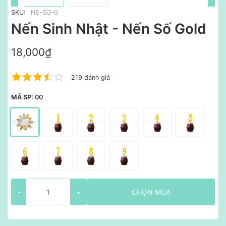
SKU:
NE-SG-0
Nến Sinh Nhật - Nến Số Gold
18,000₫
219 đánh giá
MÃ SP:
00
-
+
CHỌN MUA