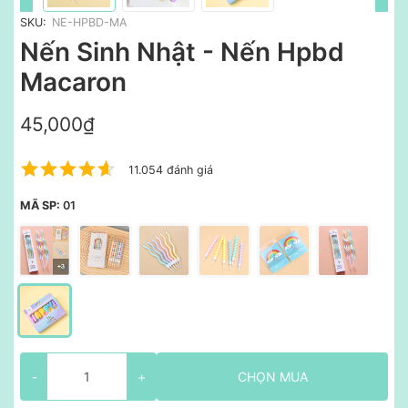
SKU:
NE-HPBD-MA
Nến Sinh Nhật - Nến Hpbd
Macaron
45,000₫
11.054 đánh giá
MÃ SP:
01
-
+
CHỌN MUA