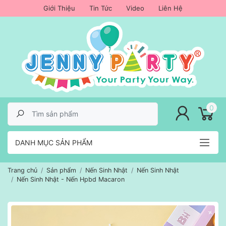
Giới Thiệu
Tin Tức
Video
Liên Hệ
lose menu
0
DANH MỤC SẢN PHẨM
Trang chủ
Sản phẩm
Nến Sinh Nhật
Nến Sinh Nhật
Nến Sinh Nhật - Nến Hpbd Macaron