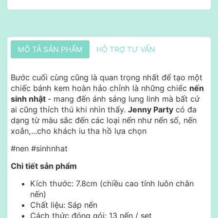
MÔ TẢ SẢN PHẨM
HỖ TRỢ TƯ VẤN
Bước cuối cùng cũng là quan trọng nhất để tạo một
chiếc bánh kem hoàn hảo chỉnh là những chiếc
nến
sinh nhật
- mang đến ánh sáng lung linh mà bất cứ
ai cũng thích thú khi nhìn thấy.
Jenny Party
có đa
dạng từ màu sắc đến các loại nến như nến số, nến
xoắn,...cho khách iu tha hồ lựa chọn
#nen #sinhnhat
Chi tiết sản phẩm
Kích thước: 7.8cm (chiều cao tính luôn chân
nến)
Chất liệu: Sáp nến
Cách thức đóng gói: 13 nến / set