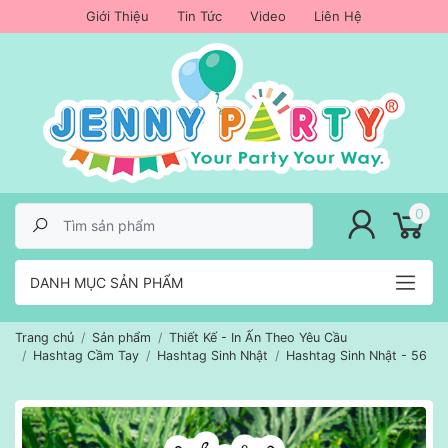
Giới Thiệu
Tin Tức
Video
Liên Hệ
lose menu
0
DANH MỤC SẢN PHẨM
Trang chủ
Sản phẩm
Thiết Kế - In Ấn Theo Yêu Cầu
Hashtag Cầm Tay
Hashtag Sinh Nhật
Hashtag Sinh Nhật - 56