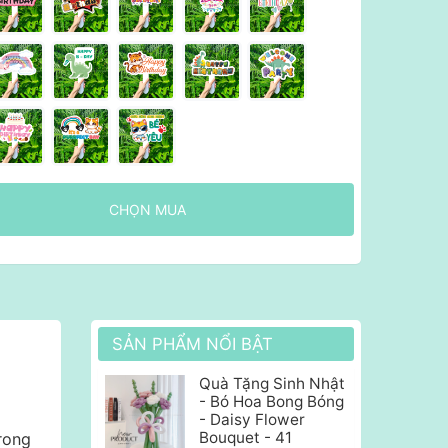
CHỌN MUA
SẢN PHẨM NỔI BẬT
Quà Tặng Sinh Nhật
- Bó Hoa Bong Bóng
- Daisy Flower
Bouquet - 41
rong