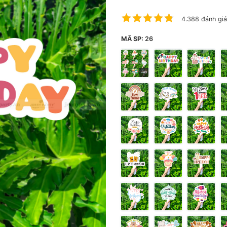
4.388 đánh giá
MÃ SP:
26