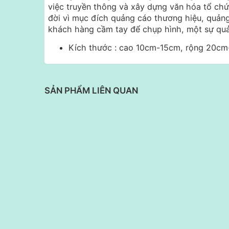
việc truyền thông và xây dựng văn hóa tổ chứ
đời vì mục đích quảng cáo thương hiệu, quảng
khách hàng cầm tay để chụp hình, một sự quả
Kích thước : cao 10cm-15cm, rộng 20c
SẢN PHẨM LIÊN QUAN