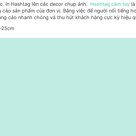
c. In Hashtag lên các decor chụp ảnh.
Hashtag cầm tay
là
 cáo sản phẩm của đơn vị. Bằng việc để người nổi tiếng h
ng cáo nhanh chóng và thu hút khách hàng cực kỳ hiệu q
m-25cm