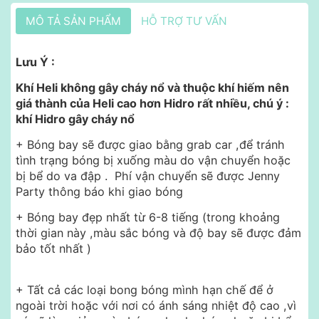
MÔ TẢ SẢN PHẨM
HỖ TRỢ TƯ VẤN
Lưu Ý :
Khí Heli không gây cháy nổ và thuộc khí hiếm nên
giá thành của Heli cao hơn Hidro rất nhiều, chú ý :
khí Hidro gây cháy nổ
+ Bóng bay sẽ được giao bằng grab car ,để tránh
tình trạng bóng bị xuống màu do vận chuyển hoặc
bị bể do va đập . Phí vận chuyển sẽ được Jenny
Party thông báo khi giao bóng
+ Bóng bay đẹp nhất từ 6-8 tiếng (trong khoảng
thời gian này ,màu sắc bóng và độ bay sẽ được đảm
bảo tốt nhất )
+ Tất cả các loại bong bóng mình hạn chế để ở
ngoài trời hoặc với nơi có ánh sáng nhiệt độ cao ,vì