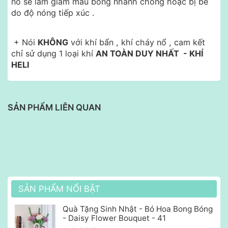
nó sẽ làm giảm màu bóng nhanh chóng hoặc bị bể
do độ nóng tiếp xúc .
+ Nói
KHÔNG
với khí bẩn , khí cháy nổ , cam kết
chỉ sử dụng 1 loại khí
AN TOÀN DUY NHẤT - KHÍ
HELI
SẢN PHẨM LIÊN QUAN
SẢN PHẨM NỔI BẬT
Quà Tặng Sinh Nhật - Bó Hoa Bong Bóng
- Daisy Flower Bouquet - 41