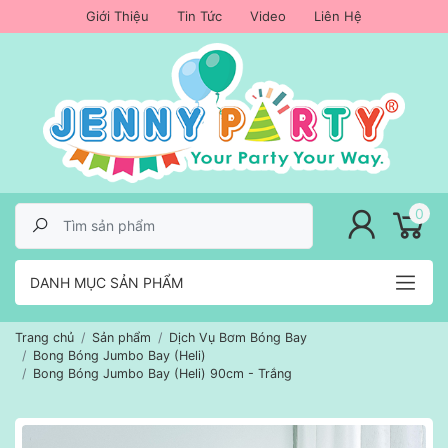
Giới Thiệu
Tin Tức
Video
Liên Hệ
lose menu
0
DANH MỤC SẢN PHẨM
Trang chủ
Sản phẩm
Dịch Vụ Bơm Bóng Bay
Bong Bóng Jumbo Bay (Heli)
Bong Bóng Jumbo Bay (Heli) 90cm - Trắng