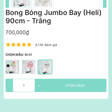
Bong Bóng Jumbo Bay (Heli)
90cm - Trắng
700,000₫
9.136 đánh giá
CHỌN MẪU:
M.01
-
+
CHỌN MUA