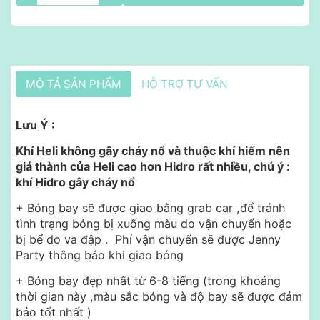
MÔ TẢ SẢN PHẨM
HỖ TRỢ TƯ VẤN
Lưu Ý :
Khí Heli không gây cháy nổ và thuộc khí hiếm nên
giá thành của Heli cao hơn Hidro rất nhiều, chú ý :
khí Hidro gây cháy nổ
+ Bóng bay sẽ được giao bằng grab car ,để tránh
tình trạng bóng bị xuống màu do vận chuyển hoặc
bị bể do va đập . Phí vận chuyển sẽ được Jenny
Party thông báo khi giao bóng
+ Bóng bay đẹp nhất từ 6-8 tiếng (trong khoảng
thời gian này ,màu sắc bóng và độ bay sẽ được đảm
bảo tốt nhất )