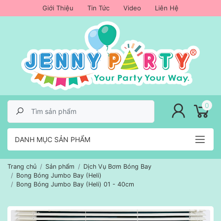
Giới Thiệu
Tin Tức
Video
Liên Hệ
lose menu
0
DANH MỤC SẢN PHẨM
Trang chủ
Sản phẩm
Dịch Vụ Bơm Bóng Bay
Bong Bóng Jumbo Bay (Heli)
Bong Bóng Jumbo Bay (Heli) 01 - 40cm