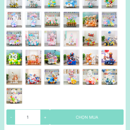
-
+
CHỌN MUA