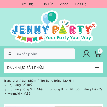
Giới Thiệu
Tin Tức
Video
Liên Hệ
lose menu
0
DANH MỤC SẢN PHẨM
Trang chủ
Sản phẩm
Trụ Bong Bóng Tạo Hình
Trụ Bóng Số Tuổi
Trụ Bong Bóng Sinh Nhật - Trụ Bong Bóng Số Tuổi - Nàng Tiên Cá
- Mermaid - M.39