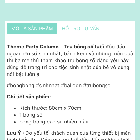
MÔ TẢ SẢN PHẨM
HỖ TRỢ TƯ VẤN
Theme Party Column
-
Trụ bóng số tuổi
độc đáo,
ngoài nến số sinh nhật, bánh kem và những món quà
thì ba mẹ thử tham khảo trụ bóng số đáng yêu này
dùng để trang trí cho tiệc sinh nhật của bé vô cùng
nổi bật luôn ạ
#bongbong #sinhnhat #balloon #trubongso
Chi tiết sản phẩm:
Kích thước: 80cm x 70cm
1 bóng số
bong bóng cao su nhiều màu
Lưu Ý :
Do yếu tố khách quan của từng thiết bị màn
hình hiển thị .
Điều này có thể dẫn đến sự khác biệt