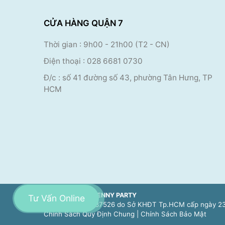
CỬA HÀNG QUẬN 7
Thời gian : 9h00
- 21h00 (T2 - CN)
Điện thoại
:
028 6681 0730
Đ/c : số 41 đường số 43, phường Tân Hưng, TP
HCM
CÔNG TY TNHH JENNY PARTY
Tư Vấn Online
Số ĐKKD 0314587526 do Sở KHĐT Tp.HCM cấp ngày 23
Chính Sách Quy Định Chung
|
Chính Sách Bảo Mật