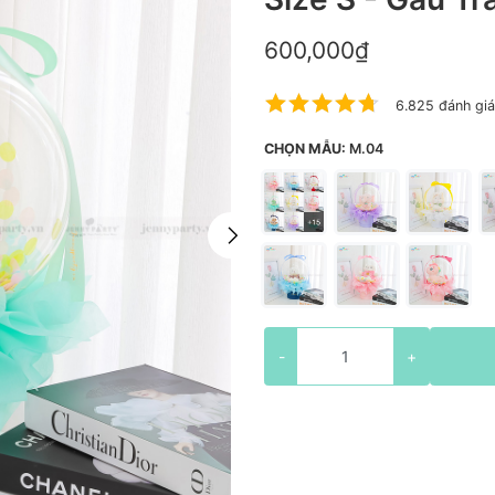
600,000₫
6.825 đánh giá
CHỌN MẪU:
M.04
-
+