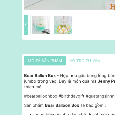
MÔ TẢ SẢN PHẨM
HỖ TRỢ TƯ VẤN
Bear Ballon Box
- Hộp hoa gấu bông lồng bóng
jumbo trong veo. Đây là món quà mà
Jenny P
thích mê.
#bearballoonbox #birthdaygift #quatangsinhn
Sản phẩm
Bear Balloon Box
sẽ bao gồm :
bong bóng jumbo dán chữ decal (nội dun