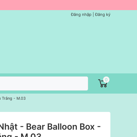
Đăng nhập
|
Đăng ký
0
u Trắng - M.03
hật - Bear Balloon Box -
ắng - M.03