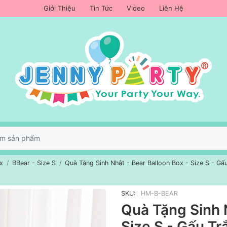
Giới Thiệu
Tin Tức
Video
Liên Hệ
x
BBear - Size S
Quà Tặng Sinh Nhật - Bear Balloon Box - Size S - Gấ
SKU:
HM-B-BEAR
Quà Tặng Sinh N
Size S - Gấu Tr