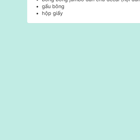
gấu bông
hộp giấy