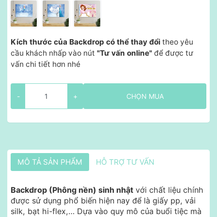
Kích thước của Backdrop có thể thay đổi
theo yêu
cầu khách nhấp vào nút
"Tư vấn online"
để được tư
vấn chi tiết hơn nhé
-
+
CHỌN MUA
MÔ TẢ SẢN PHẨM
HỖ TRỢ TƯ VẤN
Backdrop (Phông nền) sinh nhật
với chất liệu chính
được sử dụng phổ biến hiện nay để là giấy pp, vải
silk, bạt hi-flex,… Dựa vào quy mô của buổi tiệc mà