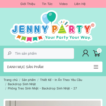
Giới Thiệu
Tin Tức
Video
Liên Hệ
lose menu
0
DANH MỤC SẢN PHẨM
Trang chủ
Sản phẩm
Thiết Kế - In Ấn Theo Yêu Cầu
Backdrop Sinh Nhật
Phông Treo Sinh Nhật - Backdrop Sinh Nhật - 27