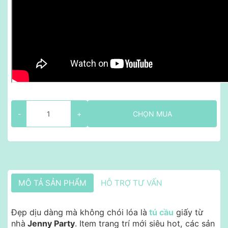
-
+
CHỌN MUA
MÔ TẢ SẢN PHẨM
HỖ TRỢ TƯ VẤN
Đẹp dịu dàng mà không chói lóa là
tú cầu
giấy từ
nhà
Jenny Party
. Item trang trí mới siêu hot, các sản