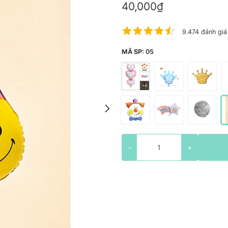
40,000₫
9.474 đánh giá
MÃ SP:
05
-
+