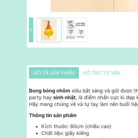
MÔ TẢ SẢN PHẨM
HỖ TRỢ TƯ VẤN
Bong bóng nhôm
siêu bắt sáng và giữ được t
party hay
sinh nhật
, là điểm nhấn cực kì đẹp 
Hãy mang chúng về và tự tay làm nên buổi tiệc
Thông tin sản phẩm
Kích thước: 80cm (chiều cao)
Chất liệu: giấy kiếng