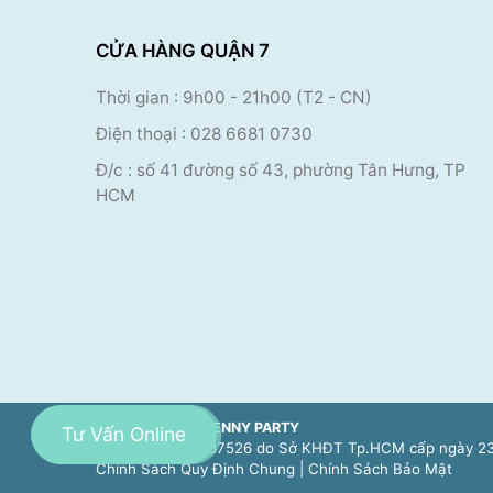
CỬA HÀNG QUẬN 7
Thời gian : 9h00
- 21h00 (T2 - CN)
Điện thoại
:
028 6681 0730
Đ/c : số 41 đường số 43, phường Tân Hưng, TP
HCM
CÔNG TY TNHH JENNY PARTY
Tư Vấn Online
Số ĐKKD 0314587526 do Sở KHĐT Tp.HCM cấp ngày 23
Chính Sách Quy Định Chung
|
Chính Sách Bảo Mật