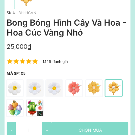
SKU:
BH-HCVN
Bong Bóng Hình Cây Và Hoa -
Hoa Cúc Vàng Nhỏ
25,000₫
1.125 đánh giá
MÃ SP:
05
-
+
CHỌN MUA