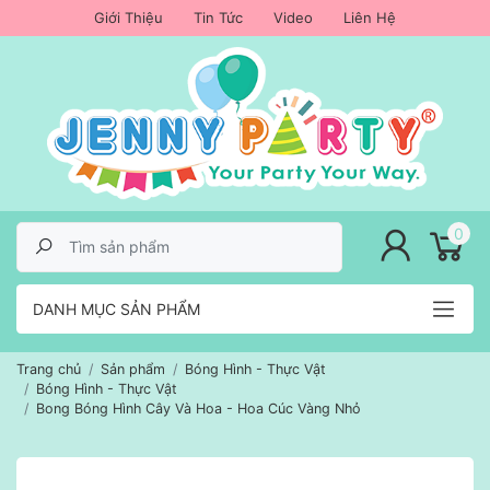
Giới Thiệu
Tin Tức
Video
Liên Hệ
lose menu
0
DANH MỤC SẢN PHẨM
Trang chủ
Sản phẩm
Bóng Hình - Thực Vật
Bóng Hình - Thực Vật
Bong Bóng Hình Cây Và Hoa - Hoa Cúc Vàng Nhỏ