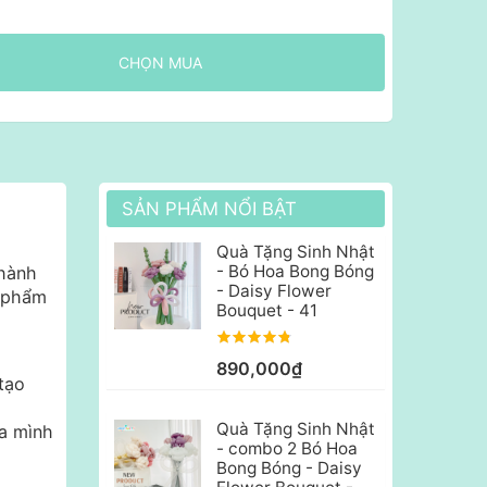
CHỌN MUA
SẢN PHẨM NỔI BẬT
Quà Tặng Sinh Nhật
- Bó Hoa Bong Bóng
thành
- Daisy Flower
n phẩm
Bouquet - 41
890,000₫
tạo
Quà Tặng Sinh Nhật
ủa mình
- combo 2 Bó Hoa
Bong Bóng - Daisy