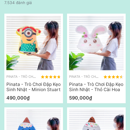
7.534 đánh giá
PINATA - TRÒ CHƠI ĐẬP KẸO
PINATA - TRÒ CHƠI ĐẬP KẸO
Pinata - Trò Chơi Đập Kẹo
Pinata - Trò Chơi Đập Kẹo
Sinh Nhật - Minion Stuart
Sinh Nhật - Thỏ Cài Hoa
490,000₫
590,000₫