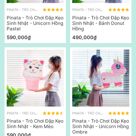
PINATA - TRÒ CHƠI ĐẬP KẸO
PINATA - TRÒ CHƠI ĐẬP KẸO
Pinata - Trò Chơi Đập Kẹo
Pinata - Trò Chơi Đập Kẹo
Sinh Nhật - Unicorn Hồng
Sinh Nhật - Bánh Donut
Pastel
Hồng
590,000₫
490,000₫
PINATA - TRÒ CHƠI ĐẬP KẸO
PINATA - TRÒ CHƠI ĐẬP KẸO
Pinata - Trò Chơi Đập Kẹo
Pinata - Trò Chơi Đập Kẹo
Sinh Nhật - Kem Mèo
Sinh Nhật - Unicorn Hồng
Ombre
590,000₫