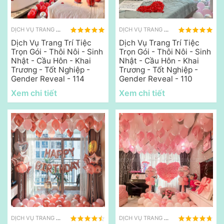
DỊCH VỤ TRANG TRÍ TIỆC TẬN NƠI
DỊCH VỤ TRANG TRÍ TIỆC TẬN NƠI
Dịch Vụ Trang Trí Tiệc
Dịch Vụ Trang Trí Tiệc
Trọn Gói - Thôi Nôi - Sinh
Trọn Gói - Thôi Nôi - Sinh
Nhật - Cầu Hôn - Khai
Nhật - Cầu Hôn - Khai
Trương - Tốt Nghiệp -
Trương - Tốt Nghiệp -
Gender Reveal - 114
Gender Reveal - 110
Xem chi tiết
Xem chi tiết
DỊCH VỤ TRANG TRÍ TIỆC TẬN NƠI
DỊCH VỤ TRANG TRÍ TIỆC TẬN NƠI