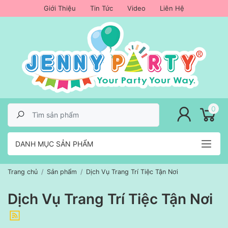
Giới Thiệu
Tin Tức
Video
Liên Hệ
lose menu
0
DANH MỤC SẢN PHẨM
Trang chủ
Sản phẩm
Dịch Vụ Trang Trí Tiệc Tận Nơi
Dịch Vụ Trang Trí Tiệc Tận Nơi